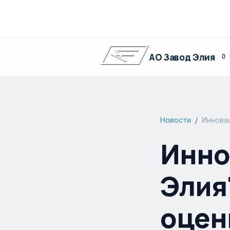
АО Завод Элия
О 
Новости
Иннова
Инно
Элия
оцен