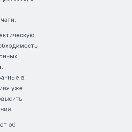
чати.
рактическую
еобходимость
ионных
.
занные в
ия» уже
овысить
нии.
ют об