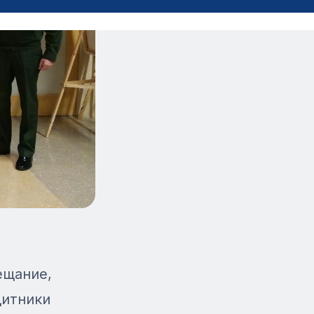
ещание,
щитники