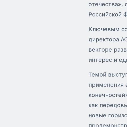
отечества»,
Российской 
Ключевым со
директора АО
векторе разв
интерес и ед
Темой высту
применения 
конечностей»
как передов
новые горизо
продемонстр