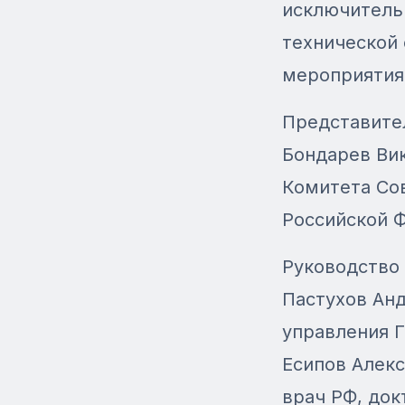
исключитель
технической 
мероприятия 
Представител
Бондарев Ви
Комитета Сов
Российской 
Руководство
Пастухов Анд
управления 
Есипов Алек
врач РФ, док