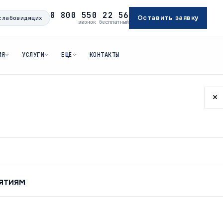
8 800 550 22 56
Оставить заявку
слабовидящих
звонок бесплатный
ИЯ
УСЛУГИ
ЕЩЁ
КОНТАКТЫ
×
а
кую
ятиям
в