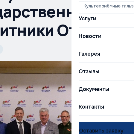
дарственном фон
Культеприёмные гиль
Услуги
итники Отечеств
Новости
Галерея
Отзывы
Документы
Контакты
Оставить заявку