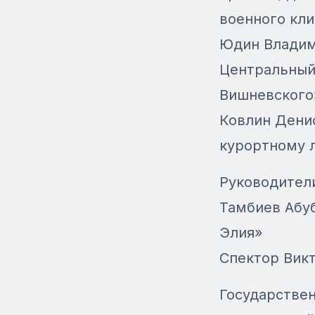
военного кли
Юдин Владим
Центральный 
Вишневского
Ковлин Денис
курортному 
Руководител
Тамбиев Абу
Элия»
Спектор Вик
Государстве