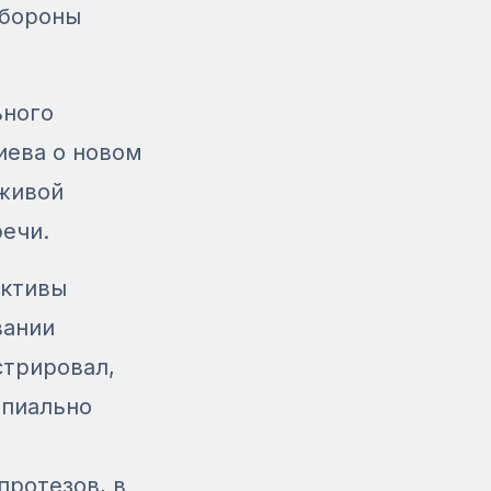
обороны
ьного
иева о новом
 живой
речи.
ективы
вании
стрировал,
ипиально
протезов, в