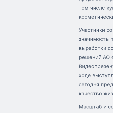
том числе ку
косметическ
Участники со
значимость 
выработки с
решений АО 
Видеопрезент
ходе выступл
сегодня пре
качество жи
Масштаб и с