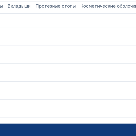
де
зы
Вкладыши
Протезные стопы
Косметические оболочк
а»