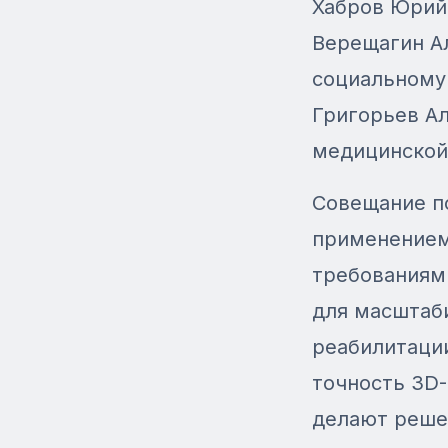
Хабров Юрий
Верещагин А
социальному
Григорьев А
медицинской
Совещание по
применением
требованиям
для масштаб
реабилитаци
точность 3D-
делают реше