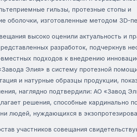
льтеприемные гильзы, протезные стопы и
ие оболочки, изготовленные методом 3D-пе
вещания высоко оценили актуальность и п
представленных разработок, подчеркнув н
овместных подходов к внедрению инновац
«Завода Элия» в систему протезной помощи
ация и натурные образцы продукции, пока
ения, наглядно подтвердили: АО «Завод Эл
длагает решения, способные кардинально п
зни людей, нуждающихся в экзопротезирова
остав участников совещания свидетельству