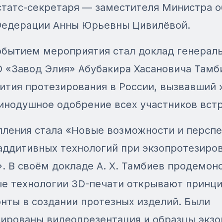
 статс-секретаря — заместителя Министра 
Федерации Анны Юрьевны Цивилёвой.
бытием мероприятия стал доклад генерал
 «Завод Элия» Абубакира Хасановича Тамб
ития протезирования в России, вызвавший
инодушное одобрение всех участников вст
пления стала «Новые возможности и персп
аддитивных технологий при экзопротезиро
. В своём докладе А. Х. Тамбиев продемон
ые технологии 3D-печати открывают принц
нты в создании протезных изделий. Были
ированы видеопрезентация и образцы экзо