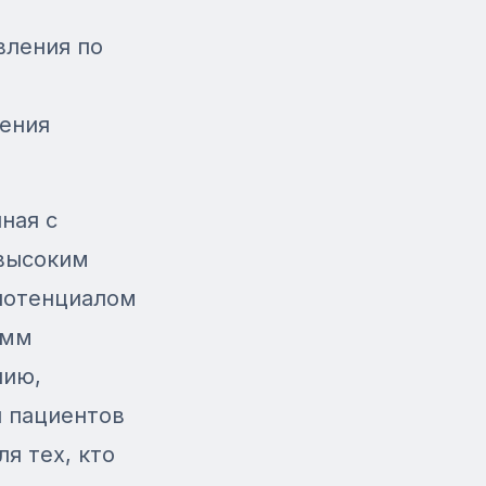
вления по
ления
ная с
 высоким
потенциалом
амм
лию,
й пациентов
я тех, кто