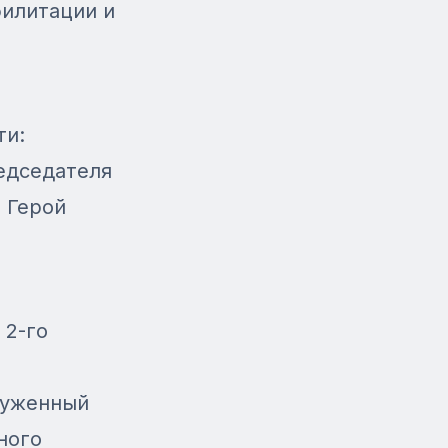
билитации и
ти:
едседателя
 Герой
 2-го
луженный
ного