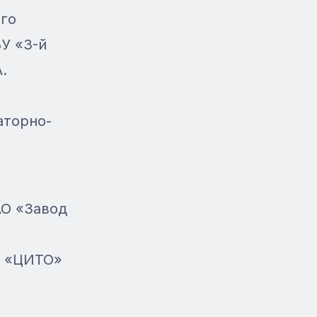
ого
У «3-й
.
аторно-
АО «Завод
О «ЦИТО»