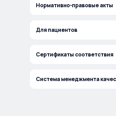
Нормативно-правовые акты
Для пациентов
Документы скоро появятся.
Сертификаты соответствия
Система менеджмента качес
Федеральный закон от 3 мая
Фе
2012 г. № 46-ФЗ «О
но
ратификации Конвенции о
со
правах инвалидов»
ин