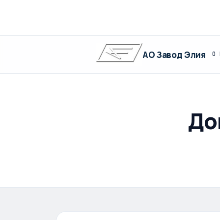
АО Завод Элия
О 
До