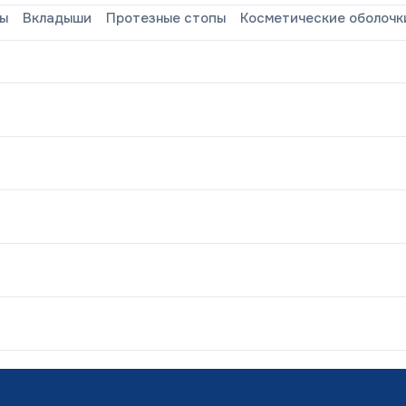
зы
Вкладыши
Протезные стопы
Косметические оболочк
Приказ Минтруда России от
27 апреля 2023 г. № 342н
«Об утверждении перечня
м»
показаний и