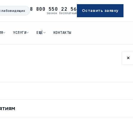
8 800 550 22 56
Оставить заявку
слабовидящих
звонок бесплатный
ИЯ
УСЛУГИ
ЕЩЁ
КОНТАКТЫ
×
аты
ятиям