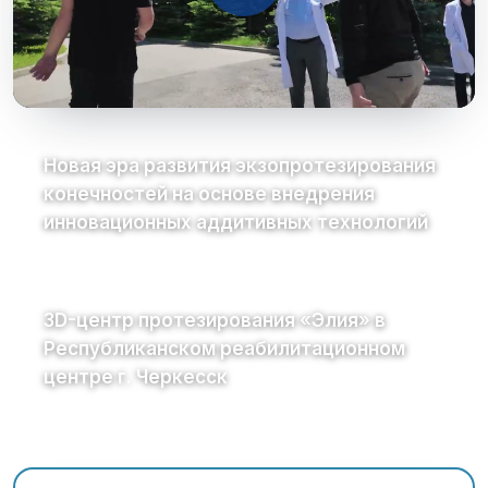
Новая эра развития экзопротезирования
конечностей на основе внедрения
инновационных аддитивных технологий
3D-центр протезирования «Элия» в
Республиканском реабилитационном
центре г. Черкесск