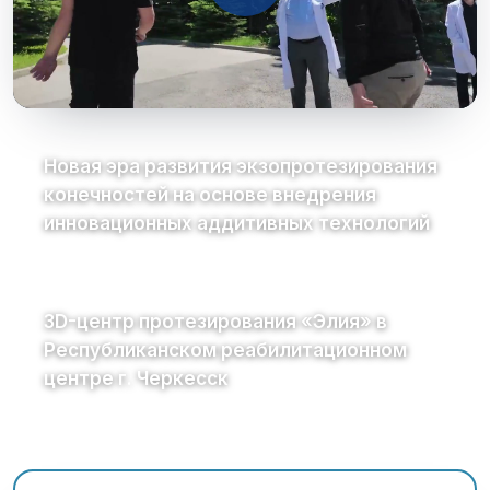
Новая эра развития экзопротезирования
конечностей на основе внедрения
инновационных аддитивных технологий
3D-центр протезирования «Элия» в
Республиканском реабилитационном
центре г. Черкесск