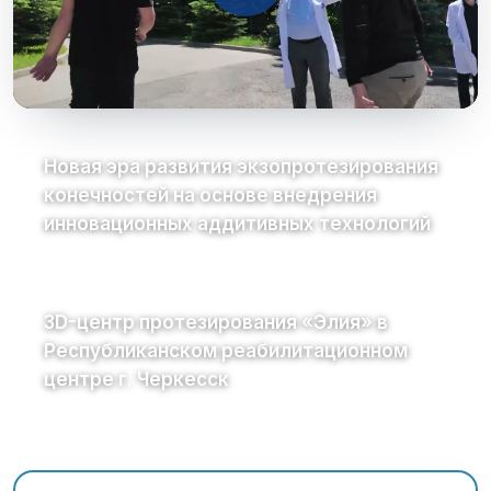
Новая эра развития экзопротезирования
конечностей на основе внедрения
инновационных аддитивных технологий
3D-центр протезирования «Элия» в
Республиканском реабилитационном
центре г. Черкесск