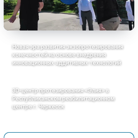
Новая эра развития экзопротезирования
конечностей на основе внедрения
инновационных аддитивных технологий
3D-центр протезирования «Элия» в
Республиканском реабилитационном
центре г. Черкесск