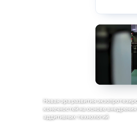
Новая эра развития экзопротезир
конечностей на основе внедрения
аддитивных технологий