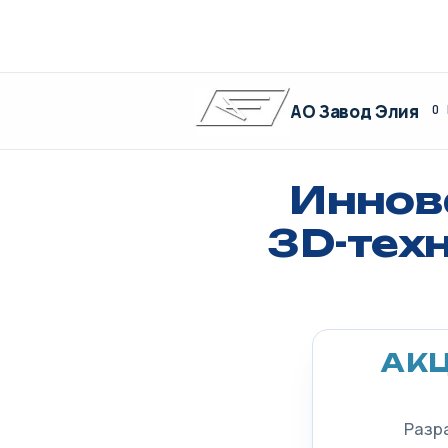
АО Завод Элия
О 
Иннов
3D-тех
АК
Разр