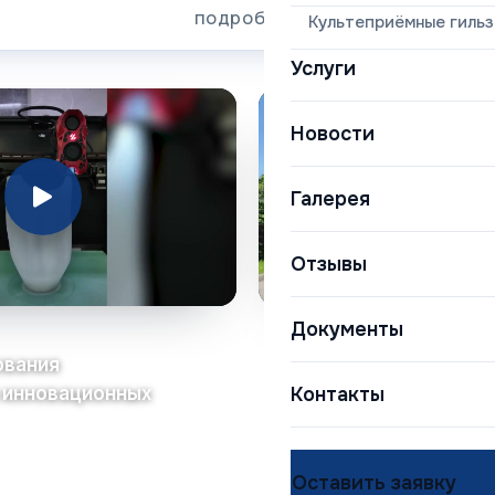
подробнее
Культеприёмные гиль
Услуги
Новости
Галерея
Отзывы
Документы
ования
3D-центр протезир
 инновационных
Республиканском 
Контакты
Черкесск
Оставить заявку