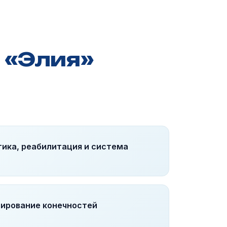
 «Элия»
ика, реабилитация и система
зирование конечностей