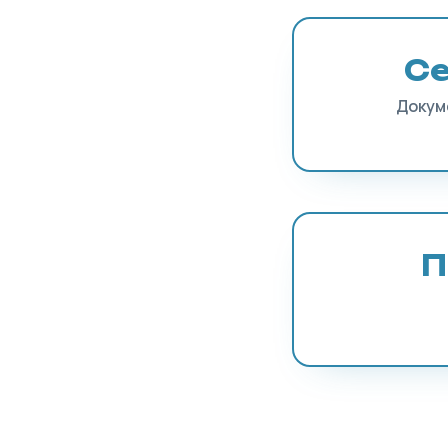
С
Докум
П