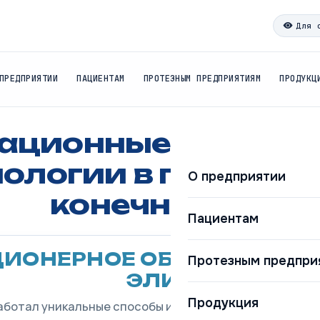
Для 
ПРЕДПРИЯТИИ
ПАЦИЕНТАМ
ПРОТЕЗНЫМ ПРЕДПРИЯТИЯМ
ПРОДУКЦ
ационные аддити
нологии
в протези
О предприятии
конечностей
Пациентам
ЦИОНЕРНОЕ ОБЩЕСТВО ЗА
Протезным предпри
ЭЛИЯ
Продукция
аботал уникальные способы изготовления 3Д-экзопро