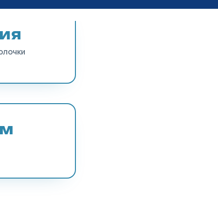
ия
олочки
ям