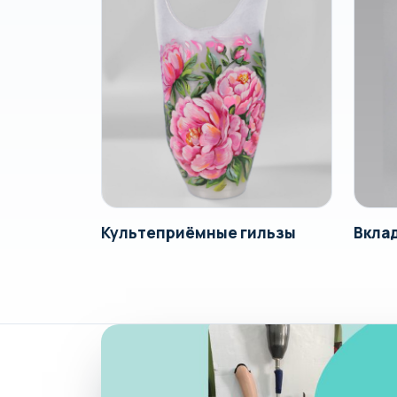
Культеприёмные гильзы
Вкла