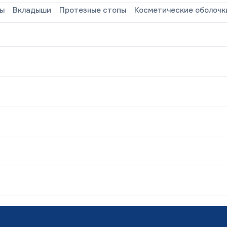
зы
Вкладыши
Протезные стопы
Косметические оболочк
ования «Элия» в
реабилитационном центре г.