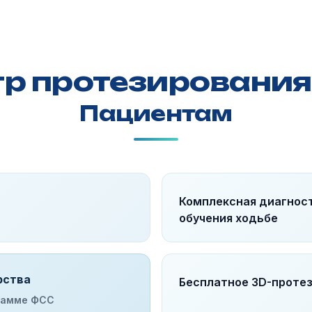
тр протезирования
Пациентам
Комплексная диагност
обучения ходьбе
рства
Бесплатное 3D-проте
грамме ФСС