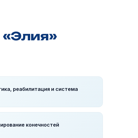
 «Элия»
ика, реабилитация и система
зирование конечностей