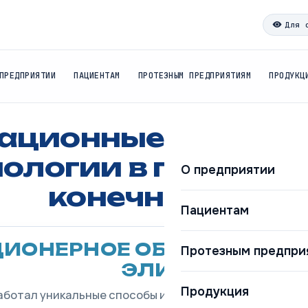
Для 
ПРЕДПРИЯТИИ
ПАЦИЕНТАМ
ПРОТЕЗНЫМ ПРЕДПРИЯТИЯМ
ПРОДУКЦ
ационные аддити
нологии
в протези
О предприятии
конечностей
Пациентам
ЦИОНЕРНОЕ ОБЩЕСТВО ЗА
Протезным предпри
ЭЛИЯ
Продукция
аботал уникальные способы изготовления 3Д-экзопро