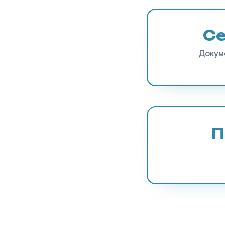
С
Докум
П