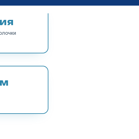
ия
олочки
ям