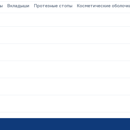
зы
Вкладыши
Протезные стопы
Косметические оболочк
ования «Элия» в
реабилитационном центре г.