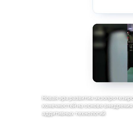
Новая эра развития экзопротезир
конечностей на основе внедрения
аддитивных технологий