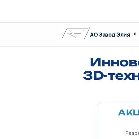
АО Завод Элия
О 
Иннов
3D-тех
АК
Разр