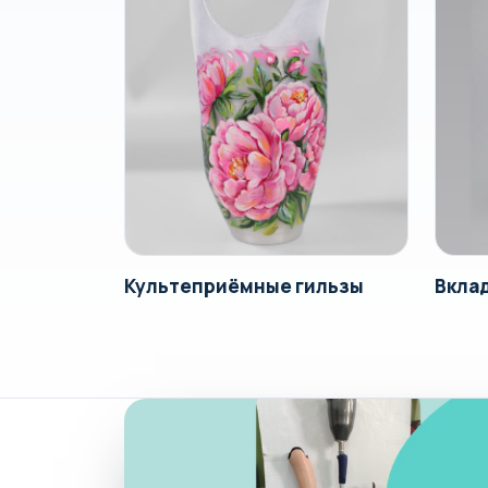
Культеприёмные гильзы
Вкла