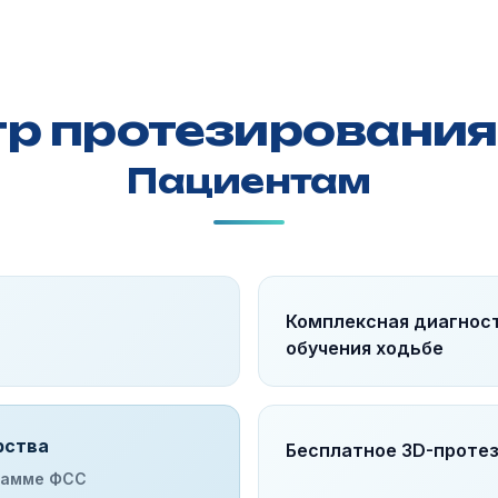
тр протезирования
Пациентам
Комплексная диагност
обучения ходьбе
рства
Бесплатное 3D-проте
грамме ФСС