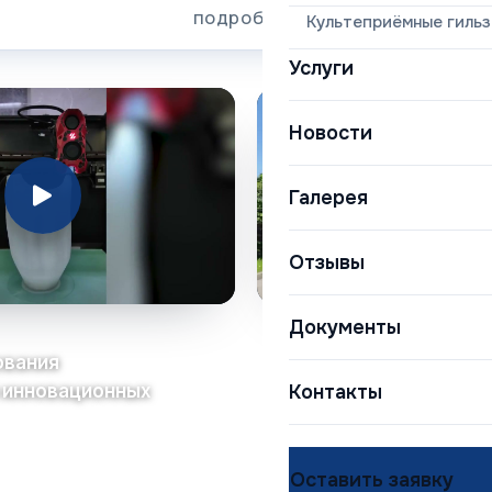
подробнее
Культеприёмные гиль
Услуги
Новости
Галерея
Отзывы
Документы
ования
3D-центр протезир
 инновационных
Республиканском 
Контакты
Черкесск
Оставить заявку