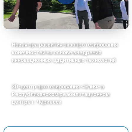
Новая эра развития экзопротезирования
конечностей на основе внедрения
инновационных аддитивных технологий
3D-центр протезирования «Элия» в
Республиканском реабилитационном
центре г. Черкесск