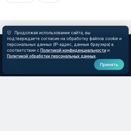
Продолжая использование сайта, вы
подтверждаете согласие на обработку файлов cookie и
персональных данных (IP-адрес, данные браузера) в
соответствии с
Политикой конфиденциальности
и
АО ЗАВОД ЭЛИЯ
Политикой обработки персональных данных
.
Производство и установка протезов высокого
Принять
качества
НАВИГАЦИЯ
О предприятии
Продукция
Услуги