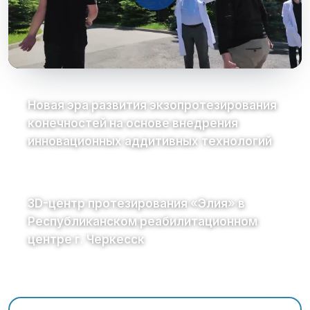
Новая эра развития экзопротезирования
конечностей на основе внедрения
инновационных аддитивных технологий
3D-центр протезирования «Элия» в
Республиканском реабилитационном
центре г. Черкесск