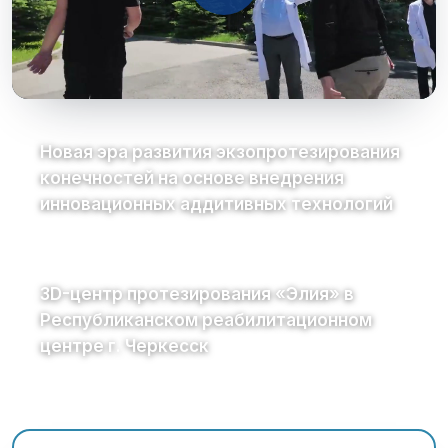
Новая эра развития экзопротезирования
конечностей на основе внедрения
инновационных аддитивных технологий
3D-центр протезирования «Элия» в
Республиканском реабилитационном
центре г. Черкесск