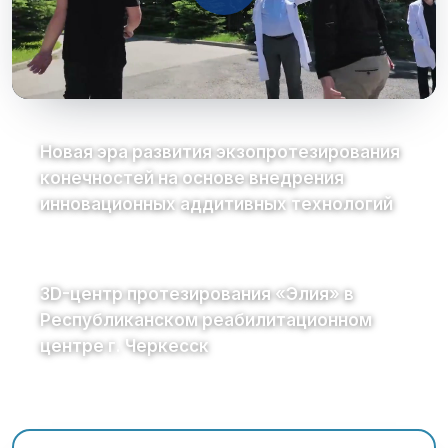
Новая эра развития экзопротезирования
конечностей на основе внедрения
инновационных аддитивных технологий
3D-центр протезирования «Элия» в
Республиканском реабилитационном
центре г. Черкесск