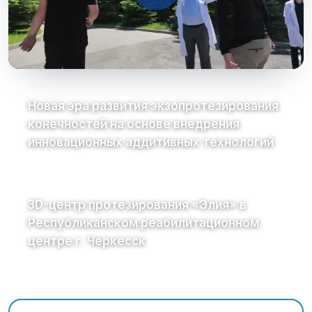
Новая эра развития экзопротезирования
конечностей на основе внедрения
инновационных аддитивных технологий
3D-центр протезирования «Элия» в
Республиканском реабилитационном
центре г. Черкесск