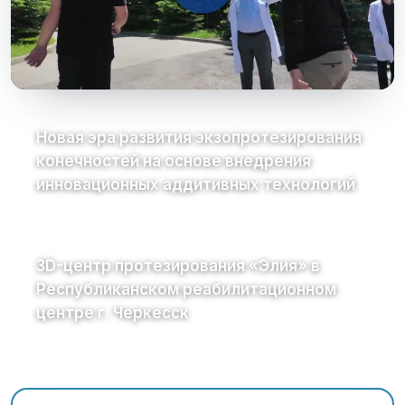
Новая эра развития экзопротезирования
конечностей на основе внедрения
инновационных аддитивных технологий
3D-центр протезирования «Элия» в
Республиканском реабилитационном
центре г. Черкесск