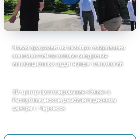
Новая эра развития экзопротезирования
конечностей на основе внедрения
инновационных аддитивных технологий
3D-центр протезирования «Элия» в
Республиканском реабилитационном
центре г. Черкесск